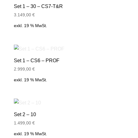
Set 1 – 30 – CS7-T&R
Plastik Clip für 4-Line
3.149,00
€
Alphanumeric Pager
exkl. 19 % MwSt.
Plastik Clip für Pager Birdy WPS
Lederschutzhülle für Server Pager
(SP4)
Lederschutzhülle für 4-Line
Set 1 – CS6 – PROF
Alphanumeric Pager
2.999,00
€
Lederschutzhülle für Pager Birdy
exkl. 19 % MwSt.
WPS
Nylon-Leder-Schutzhülle für Pager
Birdy Slim
Set 2 – 10
Rubber Pad Transmitter (TX-74
1.499,00
€
Series)
exkl. 19 % MwSt.