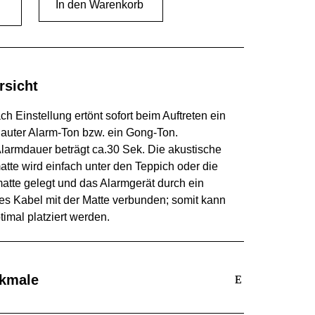
In den Warenkorb
matten
m
ge
rsicht
ch Einstellung e
rtönt
sofort beim Auftreten ein
lauter Alarm
-T
on bzw. ein Gong
-T
on
.
Alarmdauer
beträgt
ca.30 Sek
. D
ie akustische
matte
wird einfach
unter den Teppich oder die
atte
gelegt und d
as Alarmgerät durch ein
es Kabel mit der Matte verbunden
;
somit kann
timal platziert werden
.
kmale