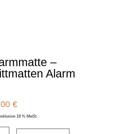
larmmatte –
ittmatten Alarm
,00
€
 exklusive 19 % MwSt.
mmatte