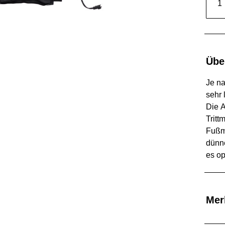
–
Tritt
Alar
Men
Übe
Je na
sehr 
Die
Tritt
Fußm
dünn
es
op
Mer